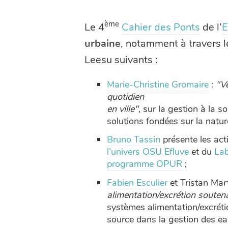
ème
Le 4
Cahier des Ponts
de l’
E
urbaine
, notamment à travers l
Leesu suivants :
Marie-Christine Gromaire
:
"Ve
quotidien
en ville"
, sur la gestion à la s
solutions fondées sur la natur
Bruno Tassin
présente les acti
l’univers OSU Efluve
et du
Lab
programme OPUR
;
Fabien Esculier
et Tristan Mart
alimentation/excrétion soutena
systèmes alimentation/excrétio
source dans la gestion des eau