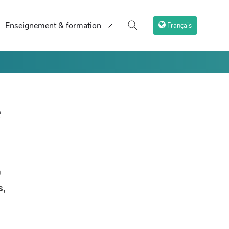
Enseignement & formation
Français
e
a
s,