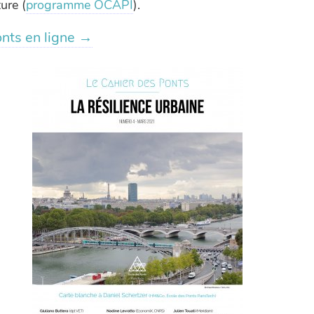
ure (
programme OCAPI
).
nts en ligne →