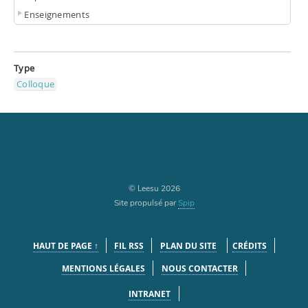
Enseignements
Type
Colloque
© Leesu 2026
Site propulsé par
Spip
HAUT DE PAGE ↑
FIL RSS
PLAN DU SITE
CRÉDITS
MENTIONS LÉGALES
NOUS CONTACTER
INTRANET