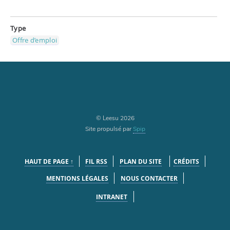
Type
Offre d’emploi
© Leesu 2026
Site propulsé par
Spip
HAUT DE PAGE ↑
FIL RSS
PLAN DU SITE
CRÉDITS
MENTIONS LÉGALES
NOUS CONTACTER
INTRANET