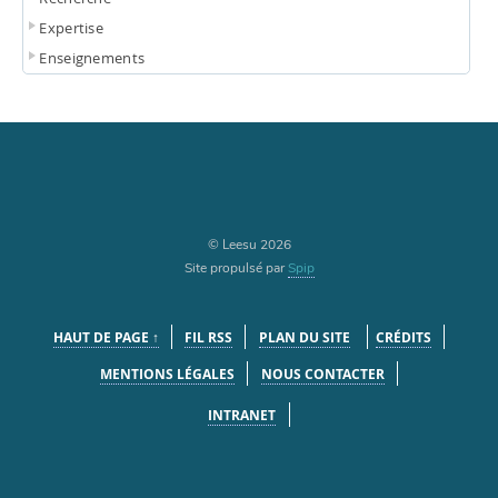
Expertise
Enseignements
© Leesu 2026
Site propulsé par
Spip
HAUT DE PAGE ↑
FIL RSS
PLAN DU SITE
CRÉDITS
MENTIONS LÉGALES
NOUS CONTACTER
INTRANET