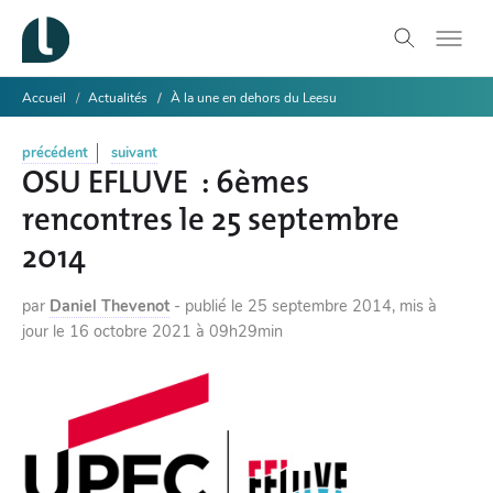
Accueil
Actualités
À la une en dehors du Leesu
précédent
suivant
OSU EFLUVE : 6èmes
rencontres le 25 septembre
2014
par
Daniel Thevenot
-
publié le
25 septembre 2014
,
mis à
jour le
16 octobre 2021 à 09h29min