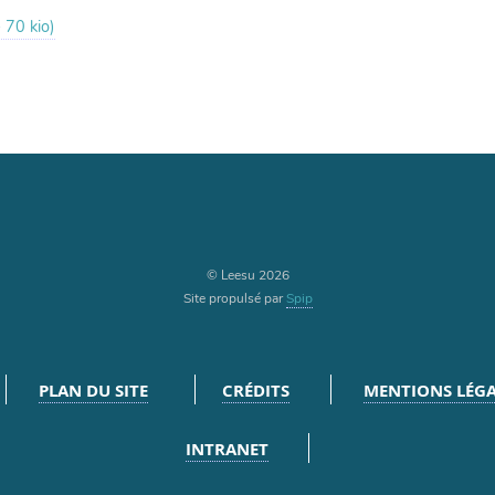
-
70 kio
)
© Leesu 2026
Site propulsé par
Spip
PLAN DU SITE
CRÉDITS
MENTIONS LÉGA
INTRANET