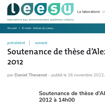
Le laboratoire
Accueil
À noter : brèves du Leesu
précédent
suivant
Soutenance de thèse d’Al
2012
par
Daniel Thevenot
-
publié le
16 novembre 2012
Soutenance de thèse d’A
2012 à 14h00