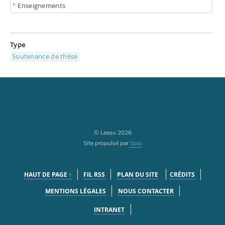
Enseignements
Type
Soutenance de thèse
© Leesu 2026
Site propulsé par
Spip
HAUT DE PAGE ↑
FIL RSS
PLAN DU SITE
CRÉDITS
MENTIONS LÉGALES
NOUS CONTACTER
INTRANET