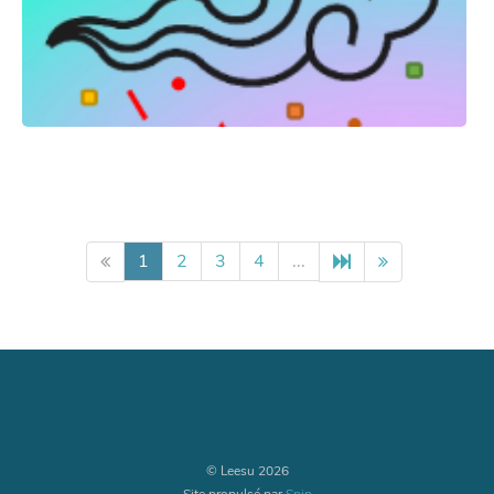
1
2
3
4
...
© Leesu 2026