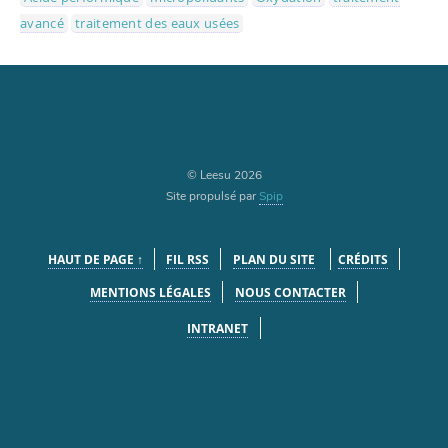
avancé
traitement des eaux usées
© Leesu 2026
Site propulsé par
Spip
HAUT DE PAGE ↑
FIL RSS
PLAN DU SITE
CRÉDITS
MENTIONS LÉGALES
NOUS CONTACTER
INTRANET