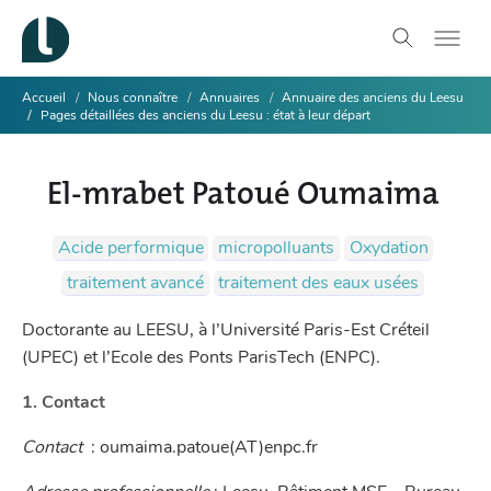
Accueil
Nous connaître
Annuaires
Annuaire des anciens du Leesu
Pages détaillées des anciens du Leesu : état à leur départ
El-mrabet Patoué Oumaima
Acide performique
micropolluants
Oxydation
traitement avancé
traitement des eaux usées
Doctorante au LEESU, à l’Université Paris-Est Créteil
(UPEC) et l’Ecole des Ponts ParisTech (ENPC).
1. Contact
Contact
: oumaima.patoue(AT)enpc.fr