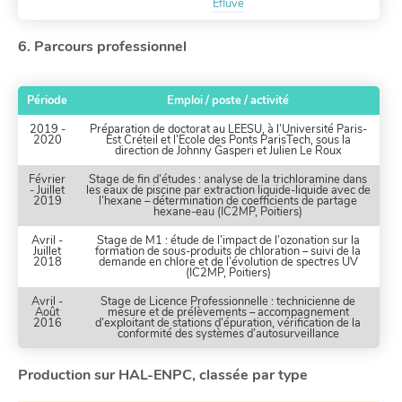
Efluve
6. Parcours professionnel
Période
Emploi / poste / activité
2019 -
Préparation de doctorat au LEESU, à l’Université Paris-
2020
Est Créteil et l’Ecole des Ponts ParisTech, sous la
direction de Johnny Gasperi et Julien Le Roux
Février
Stage de fin d’études : analyse de la trichloramine dans
- Juillet
les eaux de piscine par extraction liquide-liquide avec de
2019
l’hexane – détermination de coefficients de partage
hexane-eau (IC2MP, Poitiers)
Avril -
Stage de M1 : étude de l’impact de l’ozonation sur la
Juillet
formation de sous-produits de chloration – suivi de la
2018
demande en chlore et de l’évolution de spectres UV
(IC2MP, Poitiers)
Avril -
Stage de Licence Professionnelle : technicienne de
Août
mesure et de prélèvements – accompagnement
2016
d’exploitant de stations d’épuration, vérification de la
conformité des systèmes d’autosurveillance
Production sur HAL-ENPC, classée par type