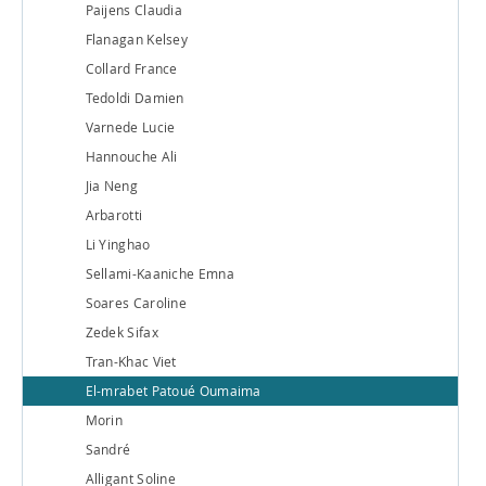
Paijens Claudia
Flanagan Kelsey
Collard France
Tedoldi Damien
Varnede Lucie
Hannouche Ali
Jia Neng
Arbarotti
Li Yinghao
Sellami-Kaaniche Emna
Soares Caroline
Zedek Sifax
Tran-Khac Viet
El-mrabet Patoué Oumaima
Morin
Sandré
Alligant Soline