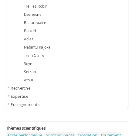
Treilles Robin
Dechesne
Beaurepaire
Bouzid
Adler
Nabintu Kajoka
Trinh Claire
Soyer
Serrao
Atoui
Recherche
Expertise
Enseignements
Thèmes scientifiques
Acide performique
micropolluants
Oxydation
traitement