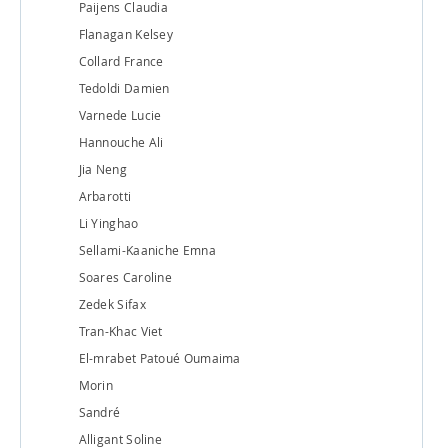
Paijens Claudia
Flanagan Kelsey
Collard France
Tedoldi Damien
Varnede Lucie
Hannouche Ali
Jia Neng
Arbarotti
Li Yinghao
Sellami-Kaaniche Emna
Soares Caroline
Zedek Sifax
Tran-Khac Viet
El-mrabet Patoué Oumaima
Morin
Sandré
Alligant Soline