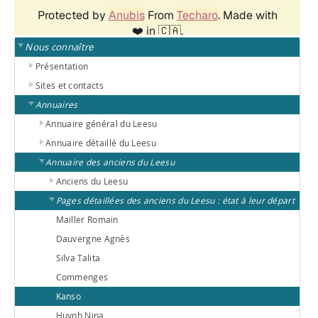
Nous connaître
Présentation
Sites et contacts
Annuaires
Annuaire général du Leesu
Annuaire détaillé du Leesu
Annuaire des anciens du Leesu
Anciens du Leesu
Pages détaillées des anciens du Leesu : état à leur départ
Mailler Romain
Dauvergne Agnès
Silva Talita
Commenges
Kanso
Huynh Nina