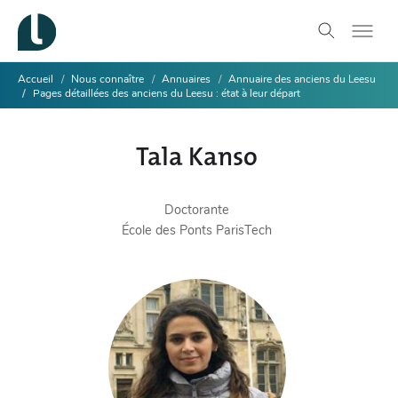
Accueil
Nous connaître
Annuaires
Annuaire des anciens du Leesu
Pages détaillées des anciens du Leesu : état à leur départ
Tala Kanso
Doctorante
École des Ponts ParisTech