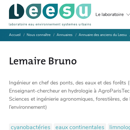
Le laboratoire
Accueil
Nous connaître
Annuaires
Annuaire des anciens du Leesu
Lemaire Bruno
Ingénieur en chef des ponts, des eaux et des forêts 
Enseignant-chercheur en hydrologie à AgroParisTe
Sciences et ingénierie agronomiques, forestières, de 
l’environnement)
cyanobactéries
eaux continentales
limnolo