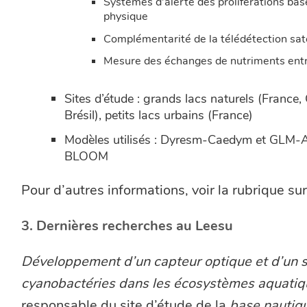
Systèmes d’alerte des proliférations ba
physique
Complémentarité de la télédétection sate
Mesure des échanges de nutriments entre 
Sites d’étude : grands lacs naturels (France,
Brésil), petits lacs urbains (France)
Modèles utilisés : Dyresm-Caedym et GL
BLOOM
Pour d’autres informations, voir la rubrique su
3. Dernières recherches au Leesu
Développement d’un capteur optique et d’un s
cyanobactéries dans les écosystèmes aquatiq
responsable du site d’étude de la
base nautiq