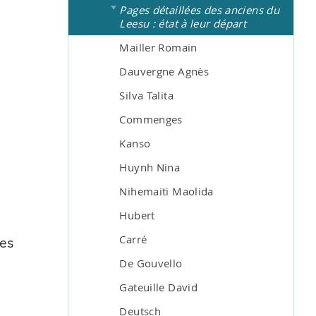
Pages détaillées des anciens du
Leesu : état à leur départ
Mailler Romain
Dauvergne Agnès
Silva Talita
Commenges
Kanso
Huynh Nina
Nihemaiti Maolida
Hubert
Carré
les
De Gouvello
Gateuille David
Deutsch