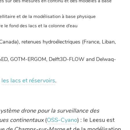
sés sur des mesures en continu et des modèles à base
llitaire et de la modélisation à base physique
le fond des lacs et la colonne d’eau
 Canada), retenues hydroélectriques (France, Liban,
M-AED, GOTM-ERGOM, Delft3D-FLOW and Delwaq-
r
les lacs et réservoirs
.
ystème drone pour la surveillance des
ues continentaux
(
OSS-Cyano
) : le Leesu est
ue de Champs-sur-Marne
et de la modélisation