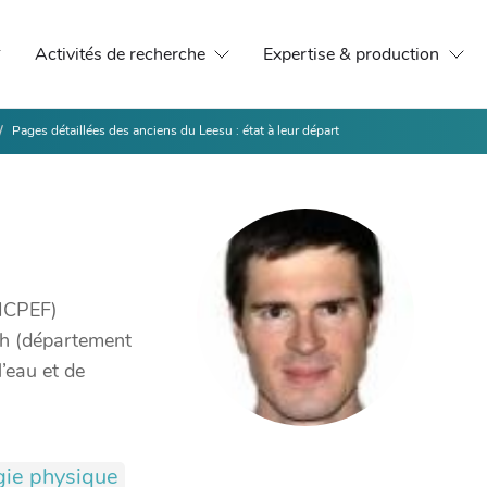
Activités de recherche
Expertise & production
Pages détaillées des anciens du Leesu : état à leur départ
(ICPEF)
ch (département
l’eau et de
gie physique