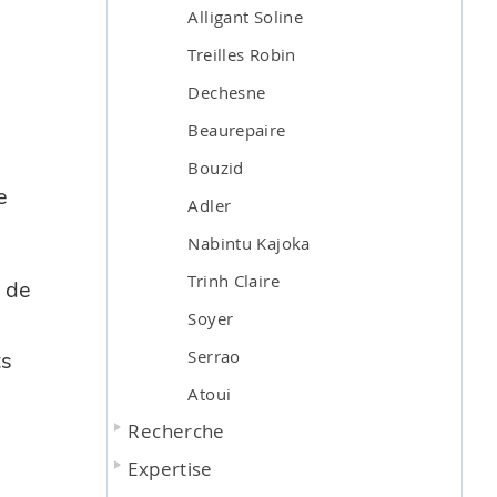
Alligant Soline
Treilles Robin
Dechesne
Beaurepaire
Bouzid
e
Adler
Nabintu Kajoka
Trinh Claire
n de
Soyer
Serrao
ts
Atoui
Recherche
Expertise