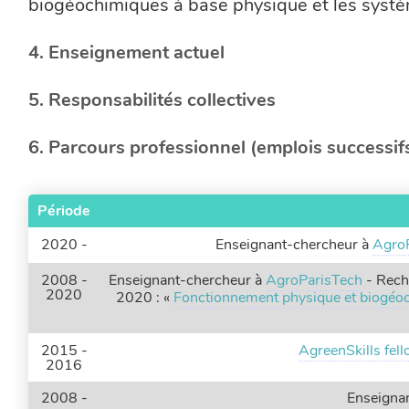
biogéochimiques à base physique et les systèm
4. Enseignement actuel
5. Responsabilités collectives
6. Parcours professionnel (emplois successif
Période
2020 -
Enseignant-chercheur à
Agro
2008 -
Enseignant-chercheur à
AgroParisTech
- Reche
2020
2020 : «
Fonctionnement physique et biogéoch
2015 -
AgreenSkills fel
2016
2008 -
Enseigna