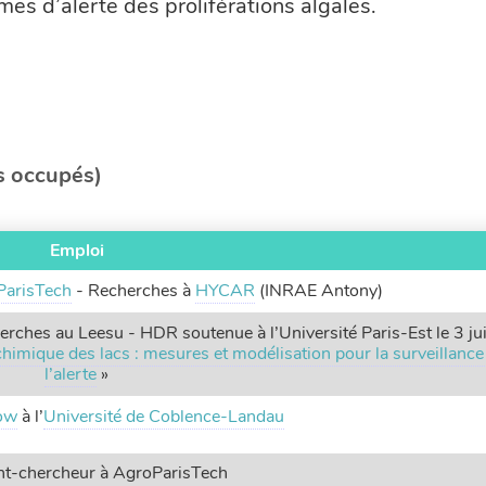
es d’alerte des proliférations algales.
s occupés)
Emploi
ParisTech
- Recherches à
HYCAR
(INRAE Antony)
rches au Leesu - HDR soutenue à l’Université Paris-Est le 3 jui
imique des lacs : mesures et modélisation pour la surveillance
l’alerte
»
low
à l’
Université de Coblence-Landau
nt-chercheur à AgroParisTech