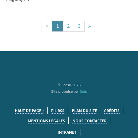
1
2
3
© Leesu 2026
Site propulsé par
Spip
HAUT DE PAGE ↑
FIL RSS
PLAN DU SITE
CRÉDITS
MENTIONS LÉGALES
NOUS CONTACTER
INTRANET