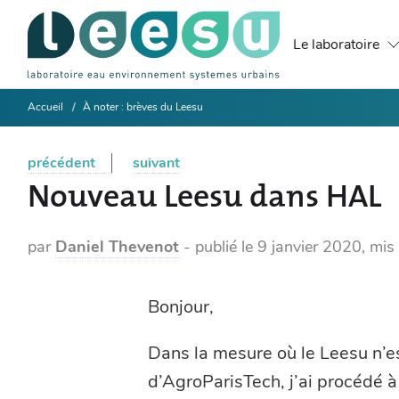
Le laboratoire
Accueil
À noter : brèves du Leesu
précédent
suivant
Nouveau Leesu dans HAL
par
Daniel Thevenot
-
publié le
9 janvier 2020
,
mis 
Bonjour,
Dans la mesure où le Leesu n’es
d’AgroParisTech, j’ai procédé à