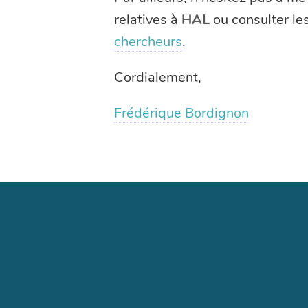
relatives à
HAL
ou consulter le
chercheurs
.
Cordialement,
Frédérique Bordignon