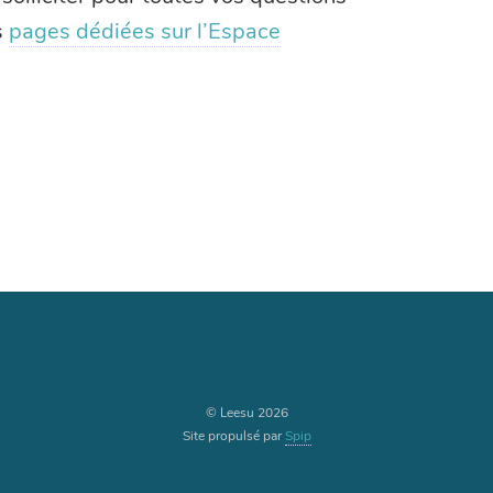
s
pages dédiées sur l’Espace
© Leesu 2026
Site propulsé par
Spip