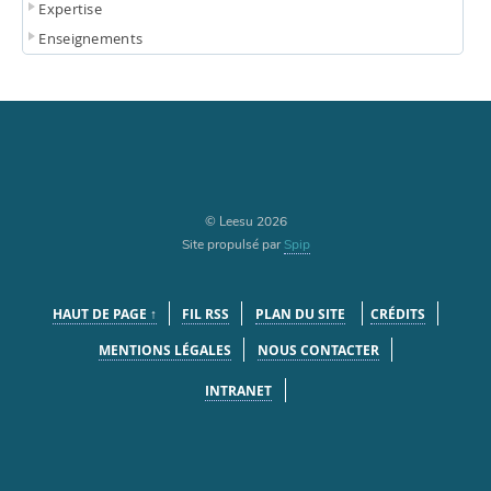
Expertise
Enseignements
© Leesu 2026
Site propulsé par
Spip
HAUT DE PAGE ↑
FIL RSS
PLAN DU SITE
CRÉDITS
MENTIONS LÉGALES
NOUS CONTACTER
INTRANET