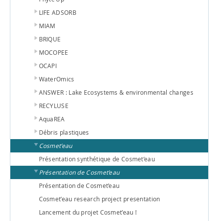
LIFE ADSORB
MIAM
BRIQUE
MOCOPEE
OCAPI
WaterOmics
ANSWER : Lake Ecosystems & environmental changes
RECYLUSE
AquaREA
Débris plastiques
Cosmet’eau
Présentation synthétique de Cosmet’eau
Présentation de Cosmet’eau
Présentation de Cosmet’eau
Cosmet’eau research project presentation
Lancement du projet Cosmet’eau !