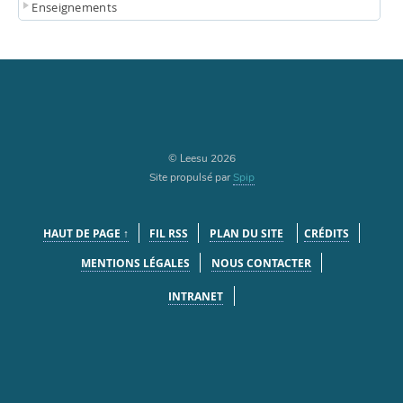
Enseignements
© Leesu 2026
Site propulsé par
Spip
HAUT DE PAGE ↑
FIL RSS
PLAN DU SITE
CRÉDITS
MENTIONS LÉGALES
NOUS CONTACTER
INTRANET