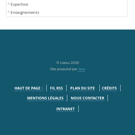
Expertise
Enseignements
© Leesu 2026
Site propulsé par
Spip
HAUT DE PAGE ↑
FIL RSS
PLAN DU SITE
CRÉDITS
MENTIONS LÉGALES
NOUS CONTACTER
INTRANET