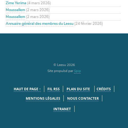
Zime Yerima
(4 mars 2026)
Moussallem
(2 mars 2026)
Moussallem
(2 mars 2026)
Annuaire général des membres du Leesu
(24 février 2026)
© Leesu 2026
Site propulsé par
Spip
HAUT DE PAGE ↑
FIL RSS
PLAN DU SITE
CRÉDITS
MENTIONS LÉGALES
NOUS CONTACTER
INTRANET