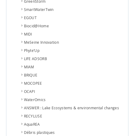
GreenStorm
SmartWaterTwin
EGOUT
Biocid@Home
MIDI
MeSeine Innovation
Phyte’Up
LIFE ADSORB
MIAM
BRIQUE
MOCOPEE
OCAPI
WaterOmics
ANSWER : Lake Ecosystems & environmental changes
RECYLUSE
AquaREA
Débris plastiques