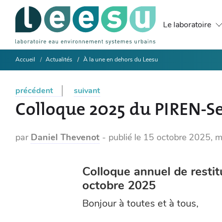
Le laboratoire
Accueil
Actualités
À la une en dehors du Leesu
précédent
suivant
Colloque 2025 du PIREN-S
par
Daniel Thevenot
-
publié le
15 octobre 2025
,
m
Colloque annuel de resti
octobre 2025
Bonjour à toutes et à tous,