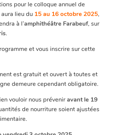
tions pour le colloque annuel de
 aura lieu du
15 au 16 octobre 2025
,
endra à l’
amphithéâtre Farabeuf
, sur
is
.
rogramme et vous inscrire sur cette
ent est gratuit et ouvert à toutes et
 ligne demeure cependant obligatoire.
ien vouloir nous prévenir
avant le 19
uantités de nourriture soient ajustées
limentaire.
le vendredi 3 octobre 2025
.