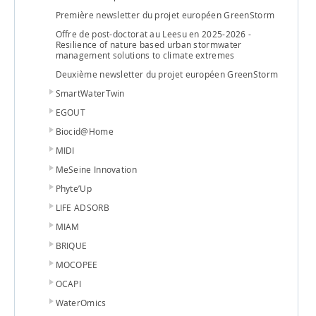
Première newsletter du projet européen GreenStorm
Offre de post-doctorat au Leesu en 2025-2026 -
Resilience of nature based urban stormwater
management solutions to climate extremes
Deuxième newsletter du projet européen GreenStorm
SmartWaterTwin
EGOUT
Biocid@Home
MIDI
MeSeine Innovation
Phyte’Up
LIFE ADSORB
MIAM
BRIQUE
MOCOPEE
OCAPI
WaterOmics