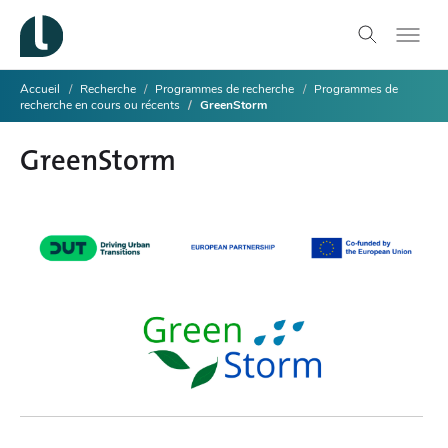
Accueil
Recherche
Programmes de recherche
Programmes de
recherche en cours ou récents
GreenStorm
GreenStorm