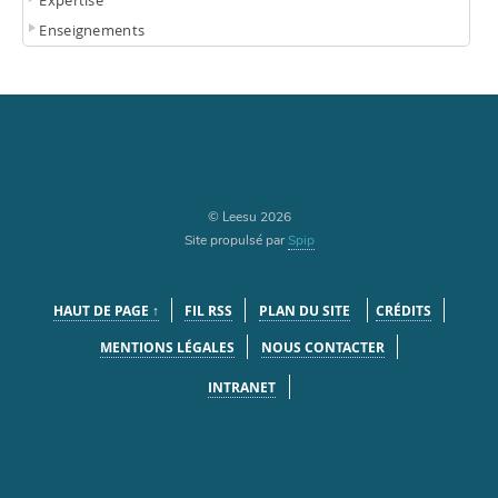
Expertise
Enseignements
© Leesu 2026
Site propulsé par
Spip
HAUT DE PAGE ↑
FIL RSS
PLAN DU SITE
CRÉDITS
MENTIONS LÉGALES
NOUS CONTACTER
INTRANET