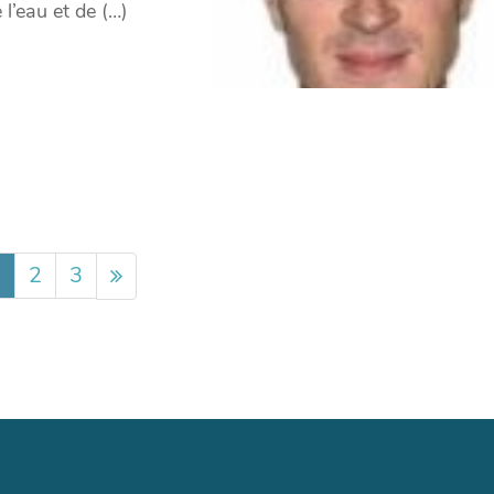
 l’eau et de (…)
1
2
3