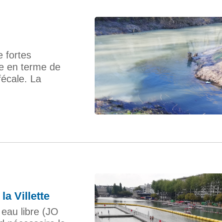
e fortes
ce en terme de
fécale. La
la Villette
eau libre (JO