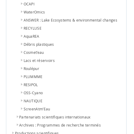
OCAPI
WaterOmics
ANSWER : Lake Ecosystems & environmental changes
RECYLUSE
AquaREA
Débris plastiques
Cosmet’eau
Lacs et réservoirs
Roulépur
PLUMMME
RESIPOL
OSS-Cyano
NAUTIQUE
ScreenAtm’Eau
Partenariats scientifiques internationaux
Archives : Programmes de recherche terminés
Productions scientifiques