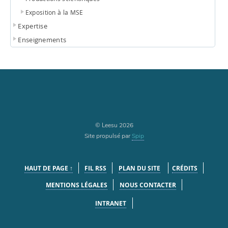
Exposition à la MSE
Expertise
Enseignements
© Leesu 2026
Site propulsé par
Spip
HAUT DE PAGE ↑
FIL RSS
PLAN DU SITE
CRÉDITS
MENTIONS LÉGALES
NOUS CONTACTER
INTRANET