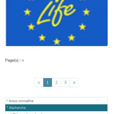
Page(s) :
<
1
2
3
Nous connaître
Recherche