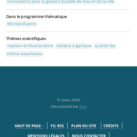
Innovations pour la gestion durable de l’eau et de la ville
Dans le programme thématique
Micropolluants
Thèmes scientifiques
capteur de fluorescence
matière organique
qualité des
milieux aquatiques
© Leesu 2026
Site propulsé par
Spip
HAUT DE PAGE ↑
FIL RSS
PLAN DU SITE
CRÉDITS
MENTIONS LÉGALES
NOUS CONTACTER