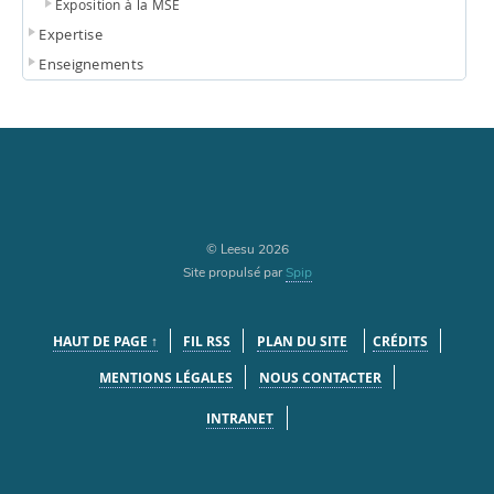
Exposition à la MSE
Expertise
Enseignements
© Leesu 2026
Site propulsé par
Spip
HAUT DE PAGE ↑
FIL RSS
PLAN DU SITE
CRÉDITS
MENTIONS LÉGALES
NOUS CONTACTER
INTRANET