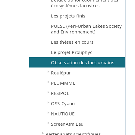
écosystèmes lacustres
Les projets finis
PULSE (Peri-Urban Lakes Society
and Environnement)
Les thèses en cours
Le projet Proliphyc
Observation des lacs urbains
Roulépur
PLUMMME
RESIPOL
OSS-Cyano
NAUTIQUE
ScreenAtm’Eau
Partenariats scientifiques