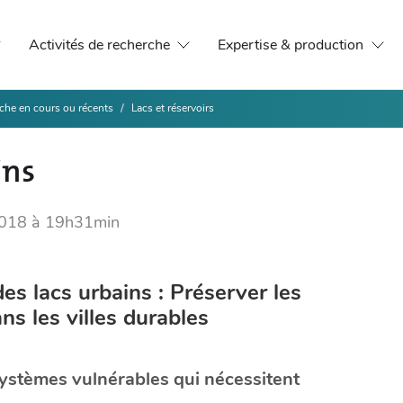
Activités de recherche
Expertise & production
che en cours ou récents
Lacs et réservoirs
ins
 2018 à 19h31min
s lacs urbains : Préserver les
s les villes durables
systèmes vulnérables qui nécessitent