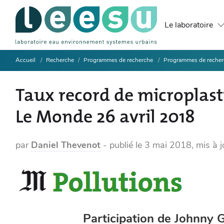
Le laboratoire
Accueil
Recherche
Programmes de recherche
Programmes de recher
Taux record de microplast
Le Monde 26 avril 2018
par
Daniel Thevenot
-
publié le
3 mai 2018
,
mis à j
Participation de Johnny G