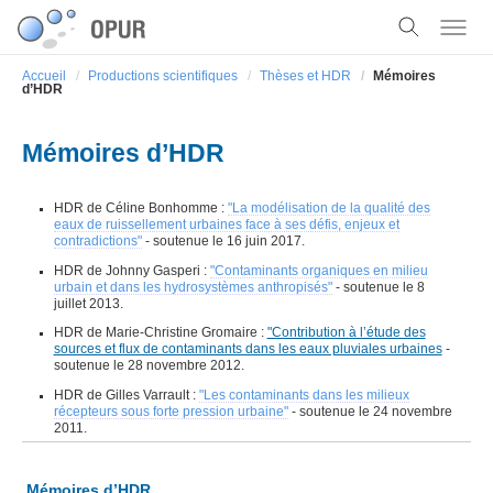
Accueil
Productions scientifiques
Thèses et HDR
Mémoires
d’HDR
Mémoires d’HDR
HDR de Céline Bonhomme :
"La modélisation de la qualité des
eaux de ruissellement urbaines face à ses défis, enjeux et
contradictions"
- soutenue le 16 juin 2017.
HDR de Johnny Gasperi :
"Contaminants organiques en milieu
urbain et dans les hydrosystèmes anthropisés"
- soutenue le 8
juillet 2013.
HDR de Marie-Christine Gromaire :
"Contribution à l’étude des
sources et flux de contaminants dans les eaux pluviales urbaines
-
soutenue le 28 novembre 2012.
HDR de Gilles Varrault :
"Les contaminants dans les milieux
récepteurs sous forte pression urbaine"
- soutenue le 24 novembre
2011.
Mémoires d’HDR