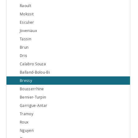
Raoult
Mokssit
Esculier
Joveniaux
Tassin
Brun
Dris
Calabro Souza
Balland-Bolou-Bi
Bressy
Bousserrhine
Bernier-Turpin
Garrigue-Antar
Tramoy
Roux
Nguyen