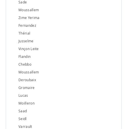
Sade
Moussallem
Zime Yerima
Fernandez
Thérial
Jusselme
Vinçon Leite
Flandin
Chebbo
Moussallem
Deroubaix
Gromaire
Lucas
Moilleron
Saad
Seidl
Varrault