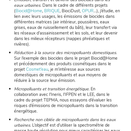
eaux urbaines
. Dans le cadre de différents projets
(
Biocid@Home
,
BRIQUE
, BiociDust,
OPUR
…), j’étudie, en
lien avec leurs usages, les émissions de biocides dans
différentes matrices (air intérieur, poussières, eaux
grises, eaux de ruissellement du bâti), leur transfert via
les réseaux d’assainissement et les sols, et leur devenir
dans les milieux récepteurs (nappes phréatiques et
rivières).
Réduction à la source des micropolluants domestiques
.
Sur l’exemple des biocides dans le projet Biocid@Home
et précédemment des produits cosmétiques dans le
projet
Cosmet’eau
, je m’intéresse aux sources
domestiques de micropolluants et aux moyens de
réduire à la source leur émission.
Micropolluants et transition énergétique
. En
collaboration avec l’Ineris, l’IFPEN et le LEE, dans le
cadre du projet TEPMA, nous essayons d’évaluer les
risques d’émissions de micropolluants dans la transition
énergétique.
Recherche non ciblée de micropolluants dans les eaux
urbaines
. L’objectif est d’utiliser la spectrométrie de
masse haute résolution pour mieux caractériser les eaux