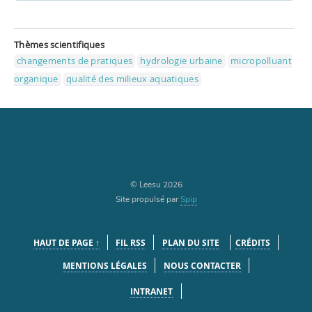
Thèmes scientifiques
changements de pratiques
hydrologie urbaine
micropolluant
organique
qualité des milieux aquatiques
© Leesu 2026
Site propulsé par
Spip
HAUT DE PAGE ↑
FIL RSS
PLAN DU SITE
CRÉDITS
MENTIONS LÉGALES
NOUS CONTACTER
INTRANET