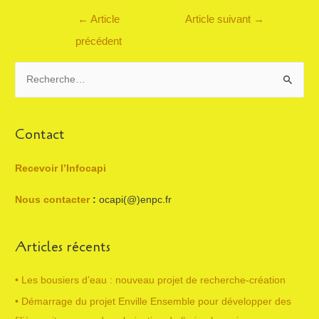
Navigation
←
Article
Article suivant
→
de
précédent
l’article
R
e
c
h
Contact
e
r
Recevoir l’Infocapi
c
Nous contacter
:
ocapi(@)enpc.fr
h
e
Articles récents
r
• Les bousiers d’eau : nouveau projet de recherche-création
:
• Démarrage du projet Enville Ensemble pour développer des