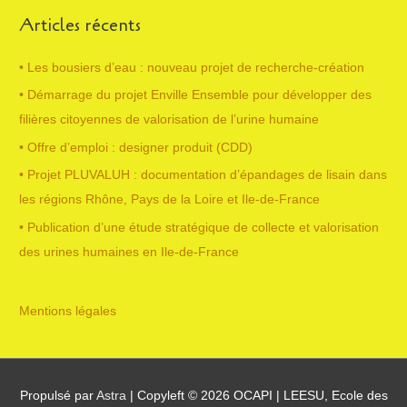
Articles récents
r
• Les bousiers d’eau : nouveau projet de recherche-création
:
• Démarrage du projet Enville Ensemble pour développer des
filières citoyennes de valorisation de l’urine humaine
• Offre d’emploi : designer produit (CDD)
• Projet PLUVALUH : documentation d’épandages de lisain dans
les régions Rhône, Pays de la Loire et Ile-de-France
• Publication d’une étude stratégique de collecte et valorisation
des urines humaines en Ile-de-France
Mentions légales
Propulsé par
Astra
| Copyleft © 2026
OCAPI
| LEESU, Ecole des