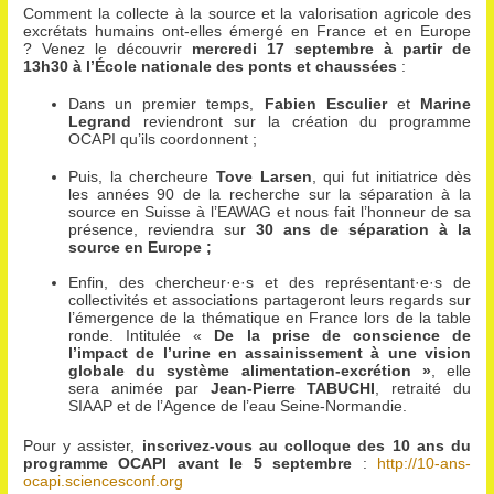
Comment la collecte à la source et la valorisation agricole des
excrétats humains ont-elles émergé en France et en Europe
? Venez le découvrir
mercredi 17 septembre à partir de
13h30 à l’École nationale des ponts et chaussées
:
Dans un premier temps,
Fabien
Esculier
et
Marine
Legrand
reviendront sur la création du programme
OCAPI qu’ils coordonnent ;
Puis, la chercheure
Tove Larsen
, qui fut initiatrice dès
les années 90 de la recherche sur la séparation à la
source en Suisse à l’EAWAG et nous fait l’honneur de sa
présence, reviendra sur
30 ans de séparation à la
source en Europe ;
Enfin, des chercheur·e·s et des représentant·e·s de
collectivités et associations partageront leurs regards sur
l’émergence de la thématique en France lors de la table
ronde. Intitulée «
De la prise de conscience de
l’impact de l’urine en assainissement à une vision
globale du système alimentation-excrétion »
, elle
sera animée par
Jean-Pierre TABUCHI
, retraité du
SIAAP et de l’Agence de l’eau Seine-Normandie.
Pour y assister,
inscrivez-vous au colloque des 10 ans du
programme OCAPI avant le 5 septembre
:
http://10-ans-
ocapi.sciencesconf.org