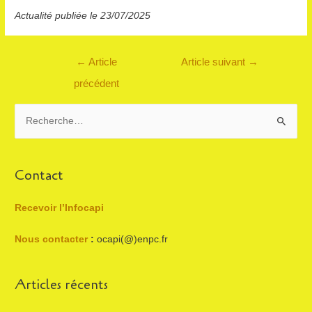
Actualité publiée le 23/07/2025
Navigation
←
Article
Article suivant
→
de
précédent
l’article
R
e
c
h
Contact
e
r
Recevoir l’Infocapi
c
Nous contacter
:
ocapi(@)enpc.fr
h
e
Articles récents
r