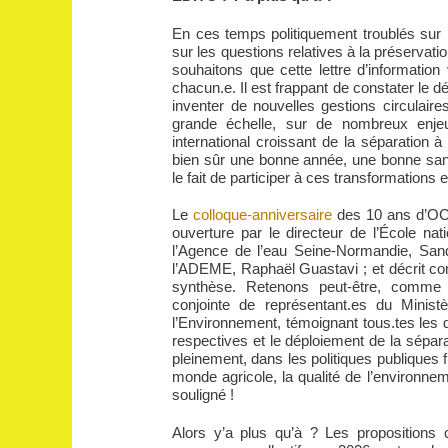
En ces temps politiquement troublés sur l
sur les questions relatives à la préservat
souhaitons que cette lettre d’information
chacun.e. Il est frappant de constater le 
inventer de nouvelles gestions circulaire
grande échelle, sur de nombreux enjeu
international croissant de la séparation 
bien sûr une bonne année, une bonne santé
le fait de participer à ces transformation
Le
colloque-anniversaire
des 10 ans d’OCA
ouverture par le directeur de l’École nat
l’Agence de l’eau Seine-Normandie, Sandr
l’ADEME, Raphaël Guastavi ; et décrit co
synthèse. Retenons peut-être, comme
conjointe de représentant.es du Minist
l’Environnement, témoignant tous.tes les 
respectives et le déploiement de la séparat
pleinement, dans les politiques publiques 
monde agricole, la qualité de l’environnem
souligné !
Alors y’a plus qu’à ? Les propositions