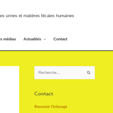
des urines et matières fécales humaines
es médias
Actualités
Contact
R
e
c
Contact
h
e
Recevoir l’Infocapi
r