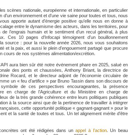
es scènes nationale, européenne et internationale, en particulier
ion d’un environnement et d’une vie saine pour toutes et tous, nous
 vous apporte autant d’énergie positive qu’elle nous en donne à
décalage entre le dynamisme des acteurs, dans les territoires, pour
s de l’engrais humain et le sentiment d’un recul général, à plus
x. Ces 10 pages d’Infocapi témoignent d’un bouillonnement
à la source : pour la nouvelle année 2026, nous vous souhaitons
 et la paix, et aussi le plein d’engouement partagé que procure
s en cours de nos systèmes alimentation/excrétion.
PI aura bien sûr été notre événement phare en 2025, salué en
ionale des ponts et chaussées, Anthony Briant, la directrice de
ine Rocard, et le directeur adjoint de l’économie circulaire de
mme un « feu d’artifice » par Bruno Tassin dans son discours de
 symbole de ces perspectives encourageantes, la présence
ère en charge de l’Agriculture et du Ministère en charge de
deux de la très grande cohérence entre leurs politiques publiques
ion à la source ainsi que de la pertinence de travailler à intégrer
françaises, cette opportunité politique « gagnant-gagnant » pour le
ent et la santé de toutes et tous. Un tel alignement mérite d’être
 concrètes ont été rédigées dans un
appel à l’action
. Un beau