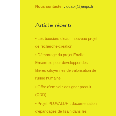
c
Nous contacter
:
ocapi(@)enpc.fr
h
e
Articles récents
r
• Les bousiers d’eau : nouveau projet
:
de recherche-création
• Démarrage du projet Enville
Ensemble pour développer des
filières citoyennes de valorisation de
l’urine humaine
• Offre d’emploi : designer produit
(CDD)
• Projet PLUVALUH : documentation
d’épandages de lisain dans les