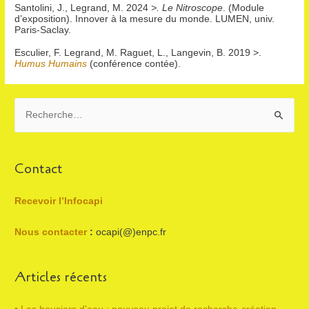
Santolini, J., Legrand, M. 2024
>. Le Nitroscope
. (Module
d’exposition). Innover à la mesure du monde. LUMEN, univ.
Paris-Saclay.
Esculier, F. Legrand, M. Raguet, L., Langevin, B. 2019 >.
Humus Humains
(conférence contée).
R
e
c
h
Contact
e
r
Recevoir l’Infocapi
c
Nous contacter
:
ocapi(@)enpc.fr
h
e
Articles récents
r