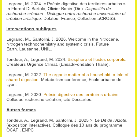
Legrand, M. 2024. « Poésie digestive des territoires urbains ».
In Florent Di Bartolo, Olivier Bonin (Dir.).
Dispositifs de
recherche-création : Dialogue entre recherche universitaire et
création artistique.
Delatour France, Collection aCROSS.
Interventions publiques
Legrand, M., Santolini, J. 2026. Welcome in the Nitrocene.
Nitrogen technochemistry and systemic crisis.
Future
Earth. Lausanne, UNIL.
Tondeur, A., Legrand, M. 2024.
Biosphère et fluides corporels.
Créateurs Urgence Climat. (Ensad/Fondation Thalie).
Legrand, M. 2022.
The organic matter of a household: a tale of
shared digestion.
Metabolism conference, Ecole urbaine de
Lyon.
Legrand, M. 2020.
Poésie digestive des territoires urbains
.
Colloque recherche création, cité Descartes.
Autres formes
Tondeur, A., Legrand, M. Santolini, J. 2025 >.
Le Dit de l’Azote.
(exposition interactive). Colloque des 10 ans du programme
OCAPI. ENPC