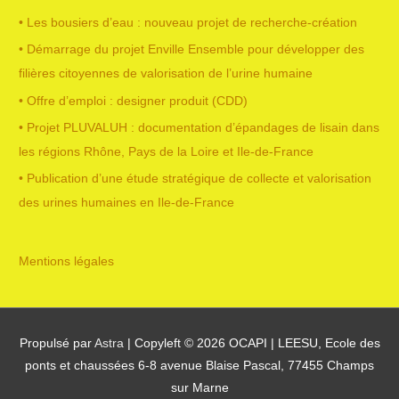
• Les bousiers d’eau : nouveau projet de recherche-création
:
• Démarrage du projet Enville Ensemble pour développer des
filières citoyennes de valorisation de l’urine humaine
• Offre d’emploi : designer produit (CDD)
• Projet PLUVALUH : documentation d’épandages de lisain dans
les régions Rhône, Pays de la Loire et Ile-de-France
• Publication d’une étude stratégique de collecte et valorisation
des urines humaines en Ile-de-France
Mentions légales
Propulsé par
Astra
| Copyleft © 2026
OCAPI
| LEESU, Ecole des
ponts et chaussées 6-8 avenue Blaise Pascal, 77455 Champs
sur Marne