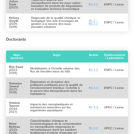
Julien
micropolluants dans les eaux usées :
Sade
R1.3.1
ENPC / Leesu
formation de produits de dégradation
(2025)
et évaluation technico-économique
Kelsey
Diagnostic de la qualité chimique et
Smyth
biologique des sols d’ouvrages de
R1.2
;
ENPC / Leesu
(2025-
gestion à la source des eaux
R2.2.2
2028)
pluviales urbaines
Doctorants
Nom
Sujet
Action
Etablissement
(années)
/ Laboratoire
Rim Saad
Modélisation à l’échelle urbaine des
(2023-
R1.1.2
ENPC / Leesu
flux de biocides issus du bâti
2026)
Élaboration et réception des
Sumaiya
politiques publiques pour la qualité de
Jawed
l’environnement intérieur. Contrôle à
R1.1.4
ENPC / Leesu
(2025-
la source des micropolluants dans les
2028)
habitations
Antoine
Impacts des nanoplastiques et
Tourret
substances associées sur les
R1.2.3
UPEC / Leesu
(2024-
organismes aquatiques
2027)
Caractérisation chimique et
Rémi
écotoxicologique de la contamination
Belleau
en micropolluants organiques et
R1.3.2
UPEC / Leesu
(2025-
microplastiques dans les matières
2028)
fertilisantes d’origine résiduaire en