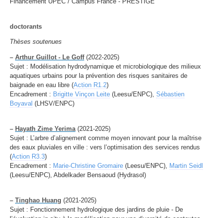
Financement UPEC / Campus France - PRESTIGE
doctorants
Thèses soutenues
–
Arthur Guillot - Le Goff
(2022-2025)
Sujet : Modélisation hydrodynamique et microbiologique des milieux
aquatiques urbains pour la prévention des risques sanitaires de
baignade en eau libre (
Action R1.2
)
Encadrement :
Brigitte Vinçon Leite
(Leesu/ENPC),
Sébastien
Boyaval
(LHSV/ENPC)
–
Hayath Zime Yerima
(2021-2025)
Sujet : L’arbre d’alignement comme moyen innovant pour la maîtrise
des eaux pluviales en ville : vers l’optimisation des services rendus
(
Action R3.3
)
Encadrement :
Marie-Christine Gromaire
(Leesu/ENPC),
Martin Seidl
(Leesu/ENPC), Abdelkader Bensaoud (Hydrasol)
–
Tinghao Huang
(2021-2025)
Sujet : Fonctionnement hydrologique des jardins de pluie - De