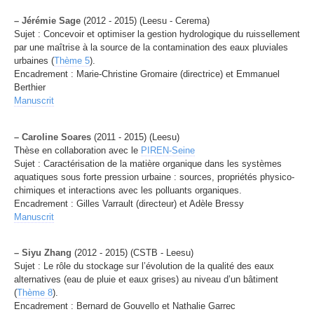
–
Jérémie Sage
(2012 - 2015) (Leesu - Cerema)
Sujet : Concevoir et optimiser la gestion hydrologique du ruissellement
par une maîtrise à la source de la contamination des eaux pluviales
urbaines (
Thème 5
).
Encadrement : Marie-Christine Gromaire (directrice) et Emmanuel
Berthier
Manuscrit
–
Caroline Soares
(2011 - 2015) (Leesu)
Thèse en collaboration avec le
PIREN-Seine
Sujet : Caractérisation de la matière organique dans les systèmes
aquatiques sous forte pression urbaine : sources, propriétés physico-
chimiques et interactions avec les polluants organiques.
Encadrement : Gilles Varrault (directeur) et Adèle Bressy
Manuscrit
–
Siyu Zhang
(2012 - 2015) (CSTB - Leesu)
Sujet : Le rôle du stockage sur l’évolution de la qualité des eaux
alternatives (eau de pluie et eaux grises) au niveau d’un bâtiment
(
Thème 8
).
Encadrement : Bernard de Gouvello et Nathalie Garrec