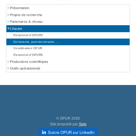
Présentation
Projets de recherche
Partenaires & réseau
L’équipe
Personnel d’OPUR5
Doctorants, post-doctorants, ...
Coordination OPUR
Personnel d’OPUR6
Productions scientifiques
Outils opérationnels
© OPUR 2026
Site propulsé par
Spip
Suivre OPUR sur LinkedIn