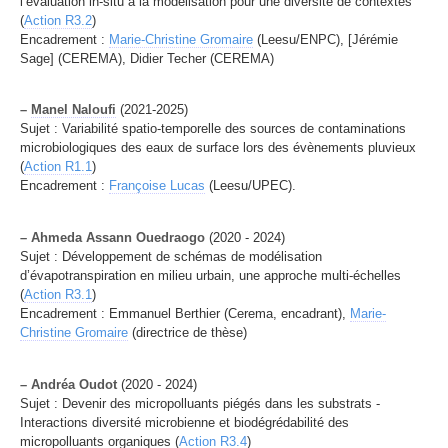
l’évaluation in-situ à la modélisation pour une diversité de contextes
(
Action R3.2
)
Encadrement :
Marie-Christine Gromaire
(Leesu/ENPC), [Jérémie
Sage] (CEREMA), Didier Techer (CEREMA)
–
Manel Naloufi
(2021-2025)
Sujet : Variabilité spatio-temporelle des sources de contaminations
microbiologiques des eaux de surface lors des évènements pluvieux
(
Action R1.1
)
Encadrement :
Françoise Lucas
(Leesu/UPEC).
–
Ahmeda Assann Ouedraogo
(2020 - 2024)
Sujet : Développement de schémas de modélisation
d’évapotranspiration en milieu urbain, une approche multi-échelles
(
Action R3.1
)
Encadrement : Emmanuel Berthier (Cerema, encadrant),
Marie-
Christine Gromaire
(directrice de thèse)
–
Andréa Oudot
(2020 - 2024)
Sujet : Devenir des micropolluants piégés dans les substrats -
Interactions diversité microbienne et biodégrédabilité des
micropolluants organiques (
Action R3.4
)