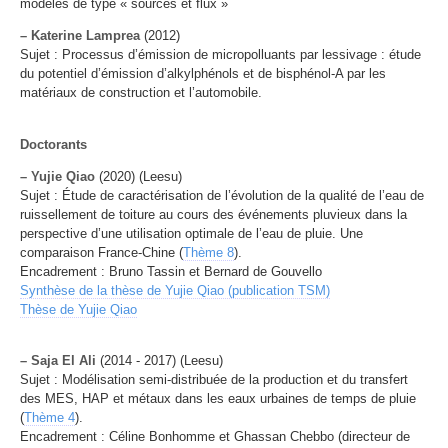
modèles de type « sources et flux »
–
Katerine Lamprea
(2012)
Sujet : Processus d’émission de micropolluants par lessivage : étude
du potentiel d’émission d’alkylphénols et de bisphénol-A par les
matériaux de construction et l’automobile.
Doctorants
–
Yujie Qiao
(2020) (Leesu)
Sujet : Étude de caractérisation de l’évolution de la qualité de l’eau de
ruissellement de toiture au cours des événements pluvieux dans la
perspective d’une utilisation optimale de l’eau de pluie. Une
comparaison France-Chine (
Thème 8
).
Encadrement : Bruno Tassin et Bernard de Gouvello
Synthèse de la thèse de Yujie Qiao (publication TSM)
Thèse de Yujie Qiao
–
Saja El Ali
(2014 - 2017) (Leesu)
Sujet : Modélisation semi-distribuée de la production et du transfert
des MES, HAP et métaux dans les eaux urbaines de temps de pluie
(
Thème 4
).
Encadrement : Céline Bonhomme et Ghassan Chebbo (directeur de