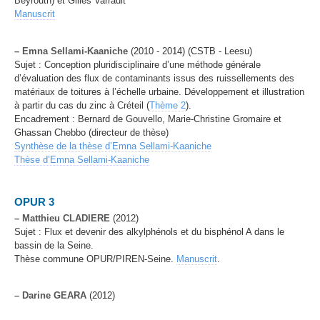
Beyrouth) et Gilles Varrault
Manuscrit
–
Emna Sellami-Kaaniche
(2010 - 2014) (CSTB - Leesu)
Sujet : Conception pluridisciplinaire d’une méthode générale
d’évaluation des flux de contaminants issus des ruissellements des
matériaux de toitures à l’échelle urbaine. Développement et illustration
à partir du cas du zinc à Créteil (
Thème 2
).
Encadrement : Bernard de Gouvello, Marie-Christine Gromaire et
Ghassan Chebbo (directeur de thèse)
Synthèse de la thèse d’Emna Sellami-Kaaniche
Thèse d’Emna Sellami-Kaaniche
OPUR 3
–
Matthieu CLADIERE
(2012)
Sujet : Flux et devenir des alkylphénols et du bisphénol A dans le
bassin de la Seine.
Thèse commune OPUR/PIREN-Seine.
Manuscrit
.
–
Darine GEARA
(2012)