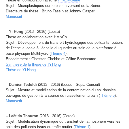
Thèse en collaboration avec le
PIREN-Seine
Sujet : Microplastiques sur le bassin versant de la Seine.
Directeurs de thèse : Bruno Tassin et Johnny Gasperi
Manuscrit
–
Yi Hong
(2013 - 2016) (Leesu)
Thèse en collaboration avec HM&Co
Sujet : Développement du transfert hydrologique des polluants routiers
de l’échelle locale à l’échelle du quartier au sein de la plateforme à
base physique Multihydro (
Thème 4
).
Encadrement : Ghassan Chebbo et Céline Bonhomme
Synthèse de la thèse de Yi Hong
Thèse de Yi Hong
–
Damien Tedoldi
(2013 - 2016) (Leesu - Sepia Conseil)
Sujet : Mesure et modélisation de la contamination du sol dansles
ouvrages de gestion à la source du ruissellementurbain (
Thème 5
).
Manuscrit
.
–
Laëtitia Thouron
(2013 - 2016) (Cerea)
Sujet : Modélisation dynamique du transfert de l’atmosphère vers les
sols des polluants issus du trafic routier (
Thème 1
).