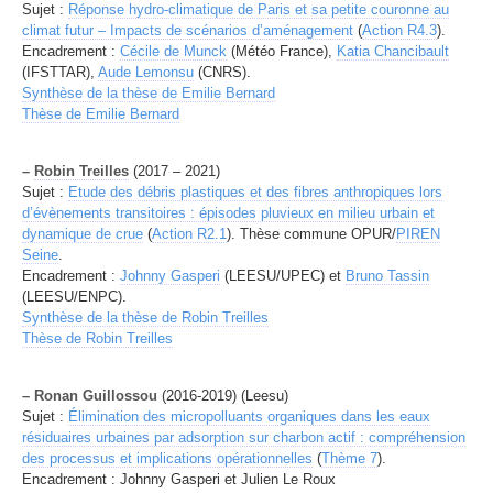
Sujet :
Réponse hydro-climatique de Paris et sa petite couronne au
climat futur – Impacts de scénarios d’aménagement
(
Action R4.3
).
Encadrement :
Cécile de Munck
(Météo France),
Katia Chancibault
(IFSTTAR),
Aude Lemonsu
(CNRS).
Synthèse de la thèse de Emilie Bernard
Thèse de Emilie Bernard
–
Robin Treilles
(2017 – 2021)
Sujet :
Etude des débris plastiques et des fibres anthropiques lors
d’évènements transitoires : épisodes pluvieux en milieu urbain et
dynamique de crue
(
Action R2.1
). Thèse commune OPUR/
PIREN
Seine
.
Encadrement :
Johnny Gasperi
(LEESU/UPEC) et
Bruno Tassin
(LEESU/ENPC).
Synthèse de la thèse de Robin Treilles
Thèse de Robin Treilles
–
Ronan Guillossou
(2016-2019) (Leesu)
Sujet :
Élimination des micropolluants organiques dans les eaux
résiduaires urbaines par adsorption sur charbon actif : compréhension
des processus et implications opérationnelles
(
Thème 7
).
Encadrement : Johnny Gasperi et Julien Le Roux