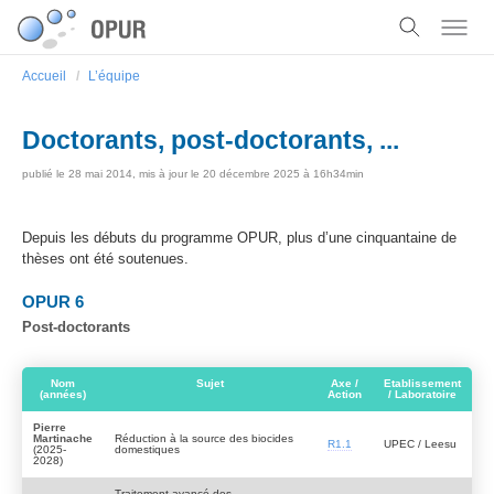
Accueil
L’équipe
Doctorants, post-doctorants, ...
publié le
28 mai 2014
,
mis à jour le
20 décembre 2025 à 16h34min
Depuis les débuts du programme OPUR, plus d’une cinquantaine de
thèses ont été soutenues.
OPUR 6
Post-doctorants
Nom
Sujet
Axe /
Etablissement
(années)
Action
/ Laboratoire
Pierre
Martinache
Réduction à la source des biocides
R1.1
UPEC / Leesu
(2025-
domestiques
2028)
Traitement avancé des